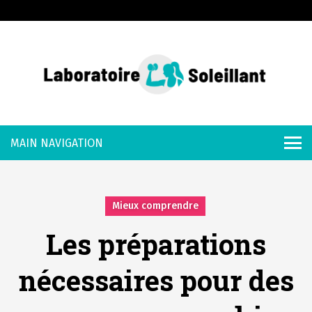
S
k
i
p
t
o
Laboratoire
c
o
Soleillant
n
t
e
Mieux comprendre
n
Les préparations
t
nécessaires pour des