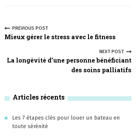
P
PREVIOUS POST
Mieux gérer le stress avec le fitness
o
s
NEXT POST
La longévité d’une personne bénéficiant
t
des soins palliatifs
n
a
Articles récents
v
i
Les 7 étapes clés pour louer un bateau en
g
toute sérénité