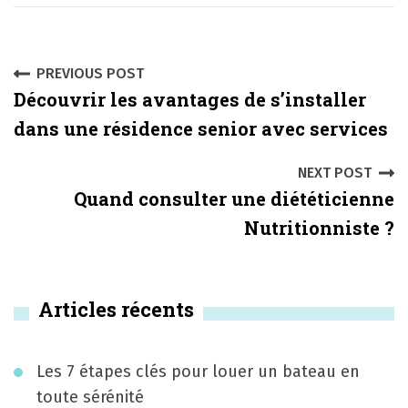
P
PREVIOUS POST
Découvrir les avantages de s’installer
o
dans une résidence senior avec services
s
NEXT POST
t
Quand consulter une diététicienne
n
Nutritionniste ?
a
v
Articles récents
i
g
Les 7 étapes clés pour louer un bateau en
a
toute sérénité