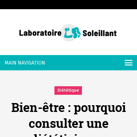
S
k
i
p
t
o
Laboratoire
c
o
Soleillant
n
t
e
Diététique
n
Bien-être : pourquoi
t
consulter une