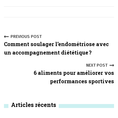
P
PREVIOUS POST
Comment soulager l’endométriose avec
o
un accompagnement diététique ?
s
NEXT POST
t
6 aliments pour améliorer vos
n
performances sportives
a
v
Articles récents
i