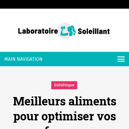
S
k
i
p
t
o
Laboratoire
c
o
Soleillant
n
t
e
Diététique
n
Meilleurs aliments
t
pour optimiser vos