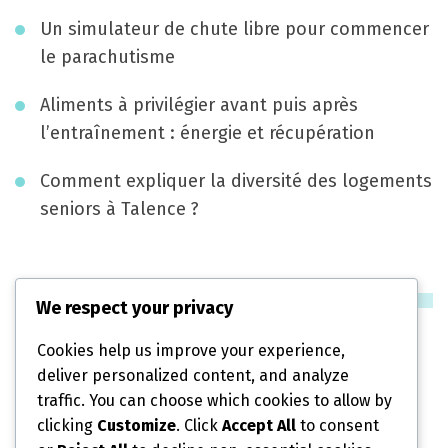
o
Un simulateur de chute libre pour commencer
n
le parachutisme
d
Aliments à privilégier avant puis après
e
l’entraînement : énergie et récupération
s
Comment expliquer la diversité des logements
a
seniors à Talence ?
r
t
Catégories
We respect your privacy
i
Cookies help us improve your experience,
c
Diététique
deliver personalized content, and analyze
l
traffic. You can choose which cookies to allow by
Fitness
clicking
Customize
. Click
Accept All
to consent
e