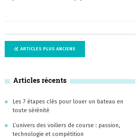
N
ARTICLES PLUS ANCIENS
a
v
Articles récents
i
g
Les 7 étapes clés pour louer un bateau en
a
toute sérénité
t
L’univers des voiliers de course : passion,
i
technologie et compétition