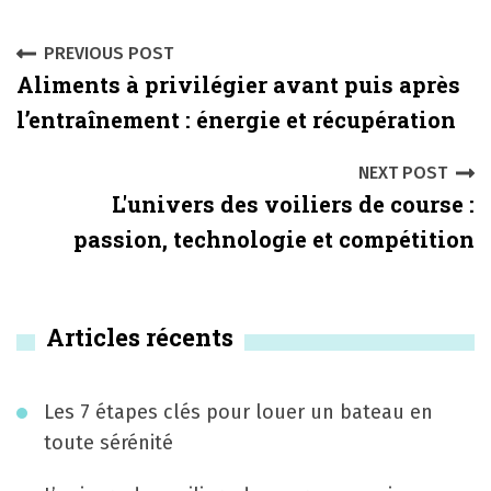
P
PREVIOUS POST
Aliments à privilégier avant puis après
o
l’entraînement : énergie et récupération
s
NEXT POST
t
L'univers des voiliers de course :
n
passion, technologie et compétition
a
v
Articles récents
i
g
Les 7 étapes clés pour louer un bateau en
a
toute sérénité
t