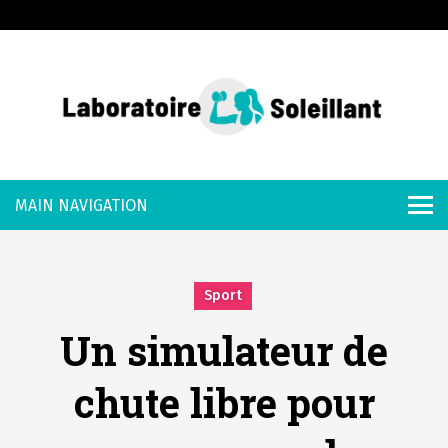
S
k
i
p
t
o
Laboratoire
c
o
Soleillant
n
t
e
Sport
n
Un simulateur de
t
chute libre pour