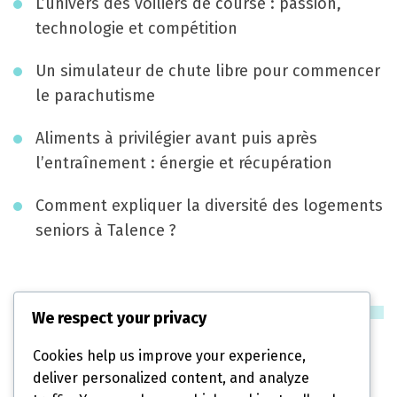
L’univers des voiliers de course : passion,
i
technologie et compétition
o
Un simulateur de chute libre pour commencer
n
le parachutisme
Aliments à privilégier avant puis après
l’entraînement : énergie et récupération
Comment expliquer la diversité des logements
seniors à Talence ?
Catégories
We respect your privacy
Cookies help us improve your experience,
Diététique
deliver personalized content, and analyze